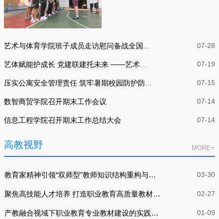
07-28
艺术与体育学院班子成员走访慰问备战全国攀岩锦标赛师生
07-19
艺体赋能护成长 党建联建托未来 ——艺术与体育学院第一党支部志愿服务丰收社区“呦呦鹿鸣”暑托班
07-15
压实公寓安全管理责任 筑牢暑期校园防护防线 ——学工部召开公寓宿管人员暑期安全会议
数智商贸学院召开期末工作会议
07-14
信息工程学院召开期末工作总结大会
07-14
高教视野
MORE+
教育家精神引领“双师型”教师知识结构重构与转
03-30
化的路径
聚焦高技能人才培养 打造职业教育高质量教材体
02-27
系
产教融合视域下职业教育专业教材建设的实践路
01-09