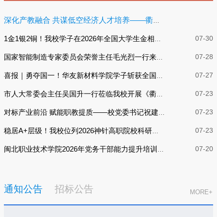
深化产教融合 共谋低空经济人才培养——衢职院与华夏云翼校企合作座谈会召开
07-30
1金1银2铜！我校学子在2026年全国大学生金相技能大赛中获佳绩
07-28
国家智能制造专家委员会荣誉主任毛光烈一行来校调研
07-27
喜报｜勇夺国一！华友新材料学院学子斩获全国无损检测大赛总决赛一等奖
07-23
市人大常委会主任吴国升一行莅临我校开展《衢州市职业教育校企合作促进条例》执法检查
07-23
对标产业前沿 赋能职教提质——校党委书记祝建东带队赴上海考察调研
07-23
稳居A+层级！我校位列2026神针高职院校科研竞争力全国第25位、全省第2位
07-20
闽北职业技术学院2026年党务干部能力提升培训班在我校举办
通知公告
招标公告
MORE+