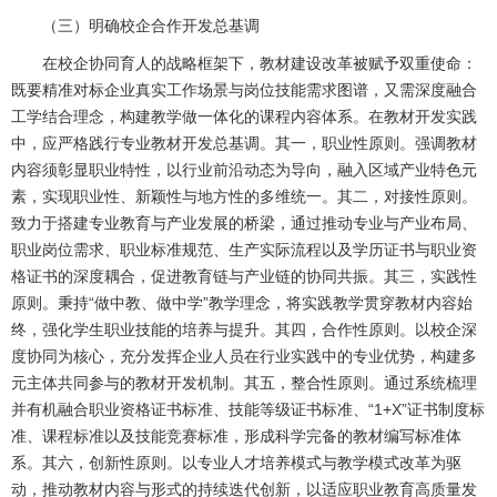
（三）明确校企合作开发总基调
在校企协同育人的战略框架下，教材建设改革被赋予双重使命：
既要精准对标企业真实工作场景与岗位技能需求图谱，又需深度融合
工学结合理念，构建教学做一体化的课程内容体系。在教材开发实践
中，应严格践行专业教材开发总基调。其一，职业性原则。强调教材
内容须彰显职业特性，以行业前沿动态为导向，融入区域产业特色元
素，实现职业性、新颖性与地方性的多维统一。其二，对接性原则。
致力于搭建专业教育与产业发展的桥梁，通过推动专业与产业布局、
职业岗位需求、职业标准规范、生产实际流程以及学历证书与职业资
格证书的深度耦合，促进教育链与产业链的协同共振。其三，实践性
原则。秉持“做中教、做中学”教学理念，将实践教学贯穿教材内容始
终，强化学生职业技能的培养与提升。其四，合作性原则。以校企深
度协同为核心，充分发挥企业人员在行业实践中的专业优势，构建多
元主体共同参与的教材开发机制。其五，整合性原则。通过系统梳理
并有机融合职业资格证书标准、技能等级证书标准、“1+X”证书制度标
准、课程标准以及技能竞赛标准，形成科学完备的教材编写标准体
系。其六，创新性原则。以专业人才培养模式与教学模式改革为驱
动，推动教材内容与形式的持续迭代创新，以适应职业教育高质量发