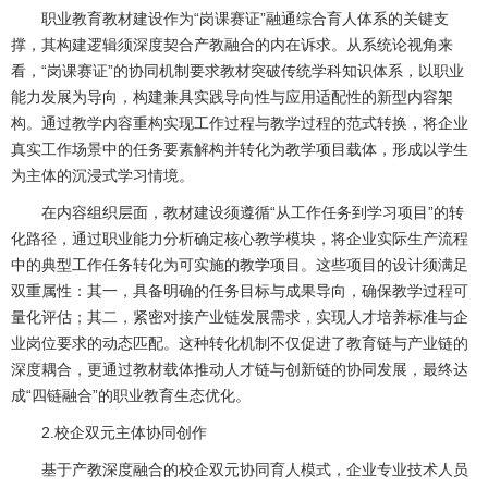
职业教育教材建设作为“岗课赛证”融通综合育人体系的关键支
撑，其构建逻辑须深度契合产教融合的内在诉求。从系统论视角来
看，“岗课赛证”的协同机制要求教材突破传统学科知识体系，以职业
能力发展为导向，构建兼具实践导向性与应用适配性的新型内容架
构。通过教学内容重构实现工作过程与教学过程的范式转换，将企业
真实工作场景中的任务要素解构并转化为教学项目载体，形成以学生
为主体的沉浸式学习情境。
在内容组织层面，教材建设须遵循“从工作任务到学习项目”的转
化路径，通过职业能力分析确定核心教学模块，将企业实际生产流程
中的典型工作任务转化为可实施的教学项目。这些项目的设计须满足
双重属性：其一，具备明确的任务目标与成果导向，确保教学过程可
量化评估；其二，紧密对接产业链发展需求，实现人才培养标准与企
业岗位要求的动态匹配。这种转化机制不仅促进了教育链与产业链的
深度耦合，更通过教材载体推动人才链与创新链的协同发展，最终达
成“四链融合”的职业教育生态优化。
2.校企双元主体协同创作
基于产教深度融合的校企双元协同育人模式，企业专业技术人员