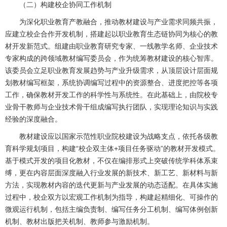
（二）构建校企协同工作机制
为深化职业教育产教融合，推动教材建设与产业需求同频共振，
应建立校企合作开发机制，搭建起以职业教育生态链协同为核心的教
材开发新范式。组建由职业教育研究专家、一线教学名师、企业技术
专家构成的跨领域教材编写委员会，作为统筹教材建设的核心智库。
该委员会立足职业教育发展趋势与产业升级需求，从顶层设计层面规
划教材编写框架，系统协调编写过程中的资源整合、进度把控等各项
工作，确保教材开发工作的科学性与系统性。在此基础上，由院校专
业骨干教师与企业技术骨干组成编写执行团队，实现理论知识与实践
经验的深度融合。
教材建设应以国家示范性职业院校建设为战略支点，依托各级教
育科学规划项目，构建“校企双主体+项目任务驱动”的教材开发模式。
基于模式开发的项目化教材，不仅在编排形式上突破传统学科体系束
缚，更在内容层面深度融入行业发展的新技术、新工艺、新材料与新
方法，实现教材内容的迭代更新与产业发展的动态适配。在具体实施
过程中，校企双方以宏观工作机制为指导，构建起精细化、可操作的
微观运行机制，包括主编负责制、编写任务分工机制、编写体例创新
机制、教材出版把关机制、教师参与激励机制。