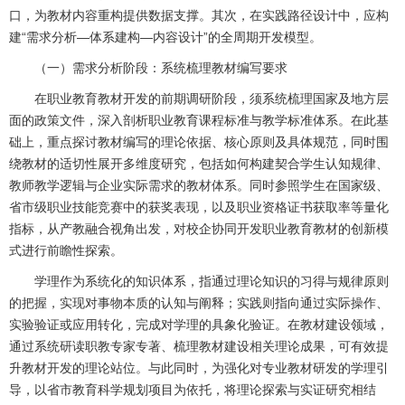
口，为教材内容重构提供数据支撑。其次，在实践路径设计中，应构
建“需求分析—体系建构—内容设计”的全周期开发模型。
（一）需求分析阶段：系统梳理教材编写要求
在职业教育教材开发的前期调研阶段，须系统梳理国家及地方层
面的政策文件，深入剖析职业教育课程标准与教学标准体系。在此基
础上，重点探讨教材编写的理论依据、核心原则及具体规范，同时围
绕教材的适切性展开多维度研究，包括如何构建契合学生认知规律、
教师教学逻辑与企业实际需求的教材体系。同时参照学生在国家级、
省市级职业技能竞赛中的获奖表现，以及职业资格证书获取率等量化
指标，从产教融合视角出发，对校企协同开发职业教育教材的创新模
式进行前瞻性探索。
学理作为系统化的知识体系，指通过理论知识的习得与规律原则
的把握，实现对事物本质的认知与阐释；实践则指向通过实际操作、
实验验证或应用转化，完成对学理的具象化验证。在教材建设领域，
通过系统研读职教专家专著、梳理教材建设相关理论成果，可有效提
升教材开发的理论站位。与此同时，为强化对专业教材研发的学理引
导，以省市教育科学规划项目为依托，将理论探索与实证研究相结