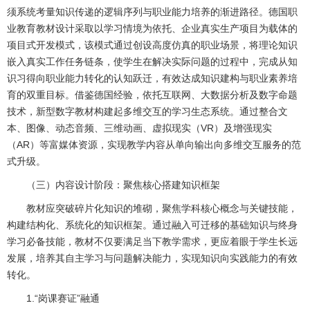
须系统考量知识传递的逻辑序列与职业能力培养的渐进路径。德国职
业教育教材设计采取以学习情境为依托、企业真实生产项目为载体的
项目式开发模式，该模式通过创设高度仿真的职业场景，将理论知识
嵌入真实工作任务链条，使学生在解决实际问题的过程中，完成从知
识习得向职业能力转化的认知跃迁，有效达成知识建构与职业素养培
育的双重目标。借鉴德国经验，依托互联网、大数据分析及数字命题
技术，新型数字教材构建起多维交互的学习生态系统。通过整合文
本、图像、动态音频、三维动画、虚拟现实（VR）及增强现实
（AR）等富媒体资源，实现教学内容从单向输出向多维交互服务的范
式升级。
（三）内容设计阶段：聚焦核心搭建知识框架
教材应突破碎片化知识的堆砌，聚焦学科核心概念与关键技能，
构建结构化、系统化的知识框架。通过融入可迁移的基础知识与终身
学习必备技能，教材不仅要满足当下教学需求，更应着眼于学生长远
发展，培养其自主学习与问题解决能力，实现知识向实践能力的有效
转化。
1.“岗课赛证”融通