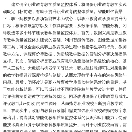
建立健全职业教育教学质量监控体系，将确保职业教育教学实践
朝既定目标前进，有助于提升职业教育的整体质量。智能时代背景
下，职业院校要以多项智能技术为核心，以职业教育教学质量提升为
目标，根据发展需求以及工作具体需要，从数据采集、智能分析、闭
环改进等多个环节建设教学质量监控体系。首先，数据采集是职业教
育教学质量监控体系建设的基础。利用智能传感器、图像数据采集器
等工具，可以全面收集职业教育教学过程中包括学生学习行为、教师
教学方法、课程评价等数据，为后续教学数据的智能分析和决策提供
支撑。其次，智能分析是职业教育教学质量监控体系建设的核心。基
于人工智能、大数据与机器学习等技术，职业院校教师可以对采集到
的教学数据进行深度挖掘与剖析，从而发现教学中存在的潜在风险与
问题。最后，闭环改进是职业教育教学质量监控体系建设的目标。基
于智能分析结果，可以形成针对不同职业院校的教学改进方案，并通
过评价机制促进教学过程持续优化。闭环改进确保了职业教育形成“以
评促教”“以评促改”的良性循环，从而指导职业院校不断提升教学质
量。在现实中，政府与教育行政部门需要加强职业院校教师的数字素
养培训，提高其对智能化教学质量监控体系的认识和应用能力，使智
能技术真正服务于职业教育教学质量提升。而对于职业院校而言，需
要积极建立跨区域、跨专业的教学质量协同保障机制，确保教学数据