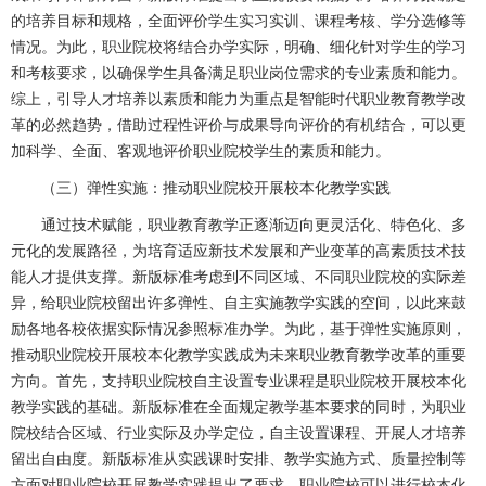
的培养目标和规格，全面评价学生实习实训、课程考核、学分选修等
情况。为此，职业院校将结合办学实际，明确、细化针对学生的学习
和考核要求，以确保学生具备满足职业岗位需求的专业素质和能力。
综上，引导人才培养以素质和能力为重点是智能时代职业教育教学改
革的必然趋势，借助过程性评价与成果导向评价的有机结合，可以更
加科学、全面、客观地评价职业院校学生的素质和能力。
（三）弹性实施：推动职业院校开展校本化教学实践
通过技术赋能，职业教育教学正逐渐迈向更灵活化、特色化、多
元化的发展路径，为培育适应新技术发展和产业变革的高素质技术技
能人才提供支撑。新版标准考虑到不同区域、不同职业院校的实际差
异，给职业院校留出许多弹性、自主实施教学实践的空间，以此来鼓
励各地各校依据实际情况参照标准办学。为此，基于弹性实施原则，
推动职业院校开展校本化教学实践成为未来职业教育教学改革的重要
方向。首先，支持职业院校自主设置专业课程是职业院校开展校本化
教学实践的基础。新版标准在全面规定教学基本要求的同时，为职业
院校结合区域、行业实际及办学定位，自主设置课程、开展人才培养
留出自由度。新版标准从实践课时安排、教学实施方式、质量控制等
方面对职业院校开展教学实践提出了要求，职业院校可以进行校本化