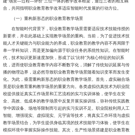
建“场景—过程—评价”三位一体的教学改革框架，通过三者的相互耦
合，共同指明职业教育教学改革适应智能时代发展的行动方位。
（一）重构新形态的职业教育教学场景
在智能时代背景下，职业教育教学场景需要适应技术技能传授的
新要求，并在此基础上实现教学场景的重构。当前，为了促进技术技
能人才关键能力与职业能力的养成，职业教育的教学内容不再局限于
单一学科知识，而是更加偏向源于职业任务的系统性知识。在智能时
代，技术知识更新速度加快，形成了以“比特”为核心特征的知识系
统，进而使职业教育教学内容不断数字化，消解了传统知识延展与传
播的物理边界，这必然导致职业教育教学场景随着知识变革而发生变
化。为此，亟需重构新形态的职业教育教学场景。首先，虚实融合场
景是职业教育重构教学场景的重要方向。各类虚拟仿真技术为职业院
校提供接近真实工作场景和工艺流程的实习实训体验，使学生在安
全、高效、低成本的教学场景中反复开展实操训练，弥补传统实践教
学中因设备、场地等限制而引起的实习实训不足。职业院校利用人工
智能、增强现实、虚拟现实、元宇宙等技术，将真实工作环境与虚拟
教学场景结合，为学生提供身临其境的技术技能学习体验，使学生在
模拟环境中掌握实际操作技能。其次，生产性场景搭建是职业教育教