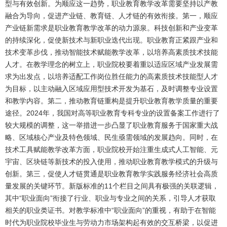
型与有效创新。为顺应这一趋势，职业教育教学改革需要坚持以产教
融合为导向，促进产业链、教育链、人才链的有效衔接。第一，顺应
产业链新需求是职业教育教学改革的动力源泉。科技创新和产业变革
的持续深化，促使新技术与新职业迭代出现。职业教育正紧跟产业和
技术变革步伐，推动智能技术赋能教学改革，以培养高素质技术技能
人才。在教学理念的树立上，职业院校要着重以适应区域产业发展需
求为出发点，以培养适配工作岗位胜任能力的高素质技术技能型人才
为目标，以主动融入区域应用型技术开发为基石，及时调整专业设置
和教学内容。第二，推动教育链重构是提升职业教育教学质量的重要
途径。2024年，我国对高等职业教育专科专业的设置备案工作进行了
较大规模的调整，这一举措进一步凸显了职业教育服务于国家重大战
略、区域核心产业及特色领域、民生亟需领域的发展趋向。同时，在
技术工具赋能教学改革方面，职业院校开始注重生成式人工智能、元
宇宙、区块链等新技术的投入使用，推动职业教育教学模式的升级与
创新。第三，促使人才链贯通是职业教育教学实践服务经济社会高质
量发展的关键环节。新版标准的11个栏目之间具有极强的关联逻辑，
其中“职业面向”衔接了行业、职业与专业之间的关系，引导人才获取
相关的职业类证书。对教学标准中“职业面向”的重视，有助于在智能
时代为职业院校毕业生与劳动力市场架构起有效的交互桥梁，以促进