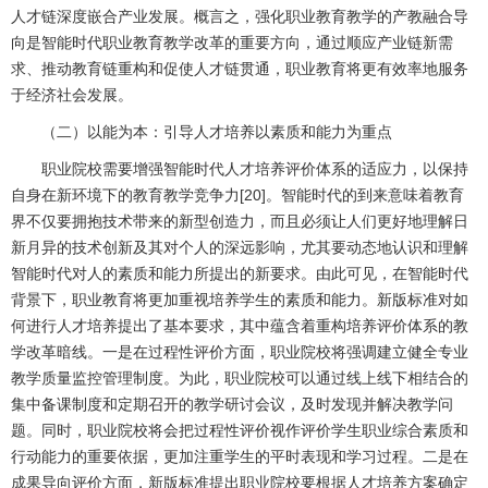
人才链深度嵌合产业发展。概言之，强化职业教育教学的产教融合导
向是智能时代职业教育教学改革的重要方向，通过顺应产业链新需
求、推动教育链重构和促使人才链贯通，职业教育将更有效率地服务
于经济社会发展。
（二）以能为本：引导人才培养以素质和能力为重点
职业院校需要增强智能时代人才培养评价体系的适应力，以保持
自身在新环境下的教育教学竞争力[20]。智能时代的到来意味着教育
界不仅要拥抱技术带来的新型创造力，而且必须让人们更好地理解日
新月异的技术创新及其对个人的深远影响，尤其要动态地认识和理解
智能时代对人的素质和能力所提出的新要求。由此可见，在智能时代
背景下，职业教育将更加重视培养学生的素质和能力。新版标准对如
何进行人才培养提出了基本要求，其中蕴含着重构培养评价体系的教
学改革暗线。一是在过程性评价方面，职业院校将强调建立健全专业
教学质量监控管理制度。为此，职业院校可以通过线上线下相结合的
集中备课制度和定期召开的教学研讨会议，及时发现并解决教学问
题。同时，职业院校将会把过程性评价视作评价学生职业综合素质和
行动能力的重要依据，更加注重学生的平时表现和学习过程。二是在
成果导向评价方面，新版标准提出职业院校要根据人才培养方案确定