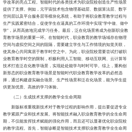
学改革的亮点工程。智能时代的各类技术为职业院校创造生产性场景
提供了支撑。例如，元宇宙技术包含物理基础层、数据算法层、数字
空间层以及平台服务层等模块化系统，有助于将职业教育教学过程与
生产实践紧密结合，促使学生在逼真的工作环境中实现“学中做、做中
学”，从而高效地完成学习任务。最后，泛在化场景将成为创新职业教
育教学场景的重要一环。在智能时代，职业教育的教学场域存在物理
空间与虚拟空间之间的阻隔，需要建立学生与工作情境的知觉关联，
使其身心共同寓居于教学时空之中。为此，职业院校需要尝试打破职
业教育教学时空的限制，积极利用人工智能、移动互联网、云计算等
技术打造泛在化教学场景，实现处处能学与时时可学。综上，重构创
新形态的职业教育教学场景是智能时代职业教育教学改革的必然选
择，通过构建虚实融合场景、生产性场景和泛在化场景，能为学生提
供更加优质、高效的学习体验。
（二）生成技术支撑的教学全生命周期
新版标准重视新技术对于教学过程的影响作用，提出要促进专业
教学紧跟产业和技术发展。将智能技术融入职业教育教学的全生命周
期，不仅能发挥技术赋能的强化作用，而且还可以显著优化职业院校
的教学流程。首先，智能诊断是智能技术支撑职业教育教学全生命周